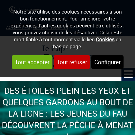
Notre site utilise des cookies nécessaires à son
bon fonctionnement. Pour améliorer votre
expérience, d’autres cookies peuvent être utilisés :
ACTUALITÉS
OFFRES D'EMPLOI
vous pouvez choisir de les désactiver. Cela reste
modifiable à tout moment via le lien
Cookies
en
bas de page.
Tout accepter
Tout refuser
Configurer
DES ÉTOILES PLEIN LES YEUX ET
QUELQUES GARDONS AU BOUT DE
LA LIGNE : LES JEUNES DU FAU
DÉCOUVRENT LA PÊCHE À MENAT