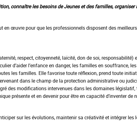
tion, connaître les besoins de Jeunes et des familles, organiser 
out en œuvre pour que les professionnels disposent des meilleur
raternité, respect, citoyenneté, laïcité, don de soi, responsabil
culier d’aider l’enfance en danger, les familles en souffrance, les
es les familles. Elle favorise toute réflexion, prend toute initiativ
venant dans le champ de la protection administrative ou judiciai
 des modifications intervenues dans les domaines législatif, terr
omique présente et en devenir pour être en capacité d’inventer d
ticiper sur les évolutions, maintenir sa créativité et intégrer le