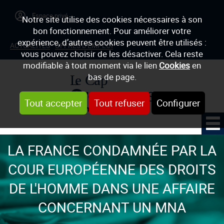
Notre site utilise des cookies nécessaires à son
bon fonctionnement. Pour améliorer votre
expérience, d’autres cookies peuvent être utilisés :
ACTUALITÉS
OFFRES D'EMPLOI
vous pouvez choisir de les désactiver. Cela reste
modifiable à tout moment via le lien
Cookies
en
bas de page.
Tout accepter
Tout refuser
Configurer
LA FRANCE CONDAMNÉE PAR LA
COUR EUROPÉENNE DES DROITS
DE L'HOMME DANS UNE AFFAIRE
CONCERNANT UN MNA