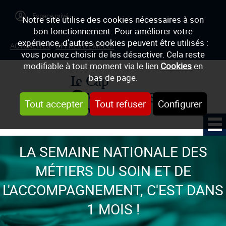
Notre site utilise des cookies nécessaires à son
bon fonctionnement. Pour améliorer votre
expérience, d’autres cookies peuvent être utilisés :
ACTUALITÉS
OFFRES D'EMPLOI
vous pouvez choisir de les désactiver. Cela reste
modifiable à tout moment via le lien
Cookies
en
bas de page.
Tout accepter
Tout refuser
Configurer
LA SEMAINE NATIONALE DES
MÉTIERS DU SOIN ET DE
L'ACCOMPAGNEMENT, C'EST DANS
1 MOIS !