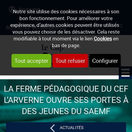
Notre site utilise des cookies nécessaires à son
bon fonctionnement. Pour améliorer votre
expérience, d’autres cookies peuvent être utilisés :
ACTUALITÉS
OFFRES D'EMPLOI
vous pouvez choisir de les désactiver. Cela reste
modifiable à tout moment via le lien
Cookies
en
bas de page.
Tout accepter
Tout refuser
Configurer
LA FERME PÉDAGOGIQUE DU CEF
L’ARVERNE OUVRE SES PORTES À
DES JEUNES DU SAEMF
ACTUALITÉS