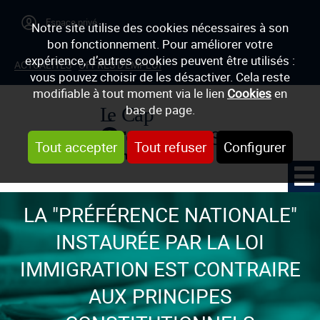
Notre site utilise des cookies nécessaires à son
bon fonctionnement. Pour améliorer votre
expérience, d’autres cookies peuvent être utilisés :
ACTUALITÉS
OFFRES D'EMPLOI
vous pouvez choisir de les désactiver. Cela reste
modifiable à tout moment via le lien
Cookies
en
bas de page.
Tout accepter
Tout refuser
Configurer
LA "PRÉFÉRENCE NATIONALE"
INSTAURÉE PAR LA LOI
IMMIGRATION EST CONTRAIRE
AUX PRINCIPES