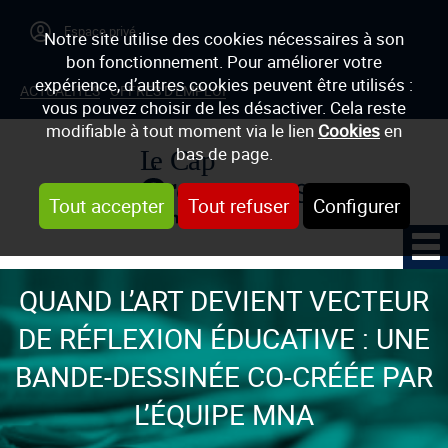
Notre site utilise des cookies nécessaires à son
bon fonctionnement. Pour améliorer votre
expérience, d’autres cookies peuvent être utilisés :
ACTUALITÉS
OFFRES D'EMPLOI
vous pouvez choisir de les désactiver. Cela reste
modifiable à tout moment via le lien
Cookies
en
bas de page.
Tout accepter
Tout refuser
Configurer
QUAND L’ART DEVIENT VECTEUR
DE RÉFLEXION ÉDUCATIVE : UNE
BANDE-DESSINÉE CO-CRÉÉE PAR
L’ÉQUIPE MNA