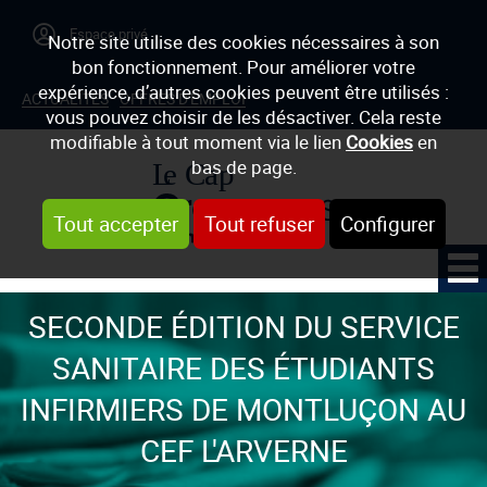
Notre site utilise des cookies nécessaires à son
bon fonctionnement. Pour améliorer votre
expérience, d’autres cookies peuvent être utilisés :
ACTUALITÉS
OFFRES D'EMPLOI
vous pouvez choisir de les désactiver. Cela reste
modifiable à tout moment via le lien
Cookies
en
bas de page.
Tout accepter
Tout refuser
Configurer
SECONDE ÉDITION DU SERVICE
SANITAIRE DES ÉTUDIANTS
INFIRMIERS DE MONTLUÇON AU
CEF L'ARVERNE